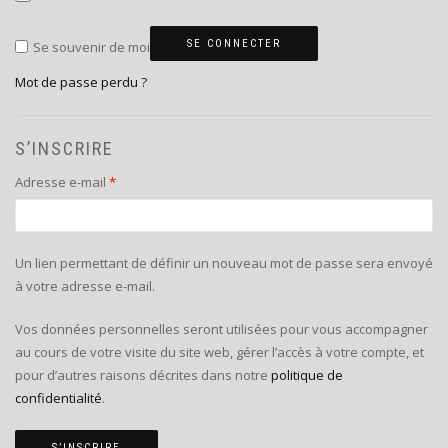
SE CONNECTER
Se souvenir de moi
Mot de passe perdu ?
S’INSCRIRE
Obligatoire
Adresse e-mail
*
Un lien permettant de définir un nouveau mot de passe sera envoyé
à votre adresse e-mail.
Vos données personnelles seront utilisées pour vous accompagner
au cours de votre visite du site web, gérer l’accès à votre compte, et
pour d’autres raisons décrites dans notre
politique de
confidentialité
.
S’INSCRIRE