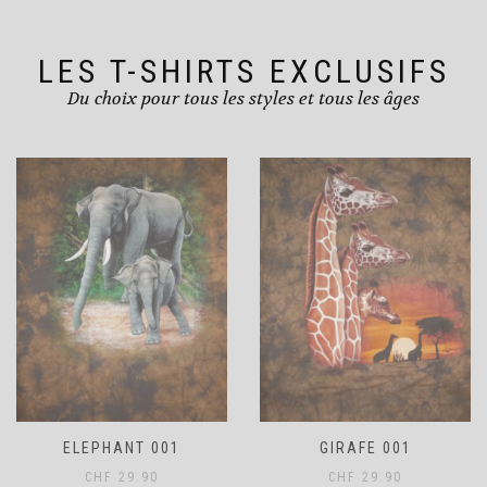
la
la
page
page
du
du
LES T-SHIRTS EXCLUSIFS
produit
produit
Du choix pour tous les styles et tous les âges
ELEPHANT 001
GIRAFE 001
CHF
29.90
CHF
29.90