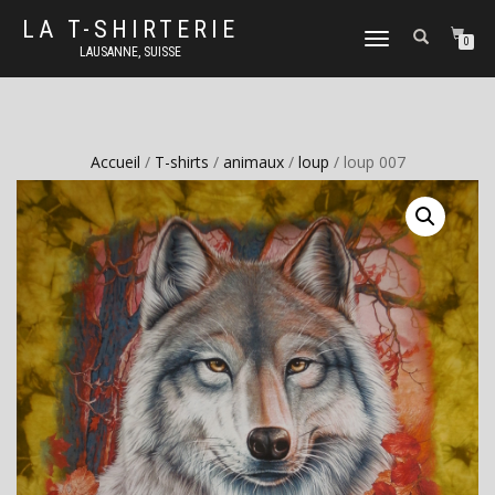
LA T-SHIRTERIE
DÉPLIER
0
LAUSANNE, SUISSE
LA
NAVIGATION
Accueil
/
T-shirts
/
animaux
/
loup
/ loup 007