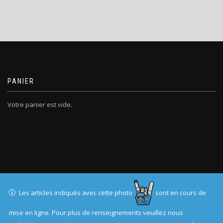
a
plusieurs
variations.
Les
options
peuvent
être
choisies
PANIER
sur
la
Votre panier est vide.
page
du
produit
T-SHIRTERIE.COM
Les articles indiqués avec cette photo
sont en cours de
ShopIsle
propulsé par
WordPress
mise en ligne. Pour plus de renseignements veuillez nous